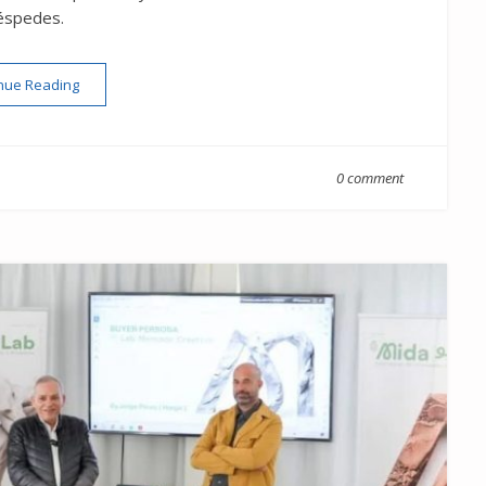
éspedes.
“Uno año más: El Hotel Tigaiga entre los 100 Mejores del Mun
nue Reading
0 comment