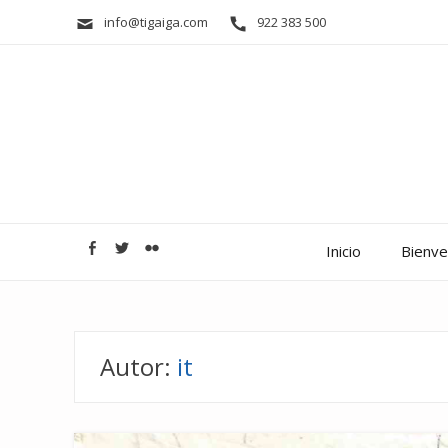
info@tigaiga.com
922 383 500
Inicio
Bienven
Autor:
it