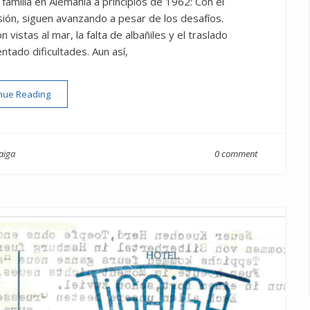
 familia en Alemania a principios de 1962: Con el
sión, siguen avanzando a pesar de los desafíos.
vistas al mar, la falta de albañiles y el traslado
tado dificultades. Aun así,
“Carta enero 1962 Expansión y Progreso en el Hotel Tigaiga (
nue Reading
gaiga
0 comment