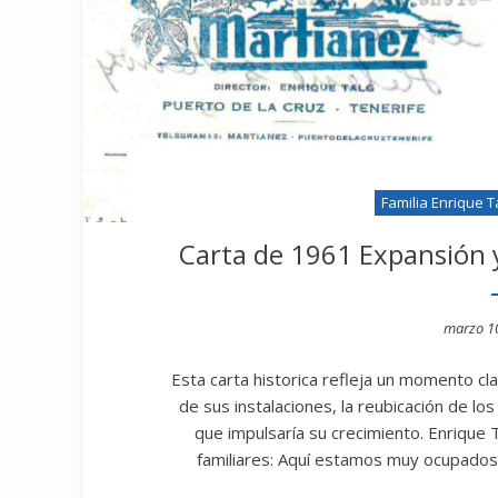
Familia Enrique T
Carta de 1961 Expansión y
Posted
marzo 1
on
Esta carta historica refleja un momento clav
de sus instalaciones, la reubicación de lo
que impulsaría su crecimiento. Enrique
familiares: Aquí estamos muy ocupados 