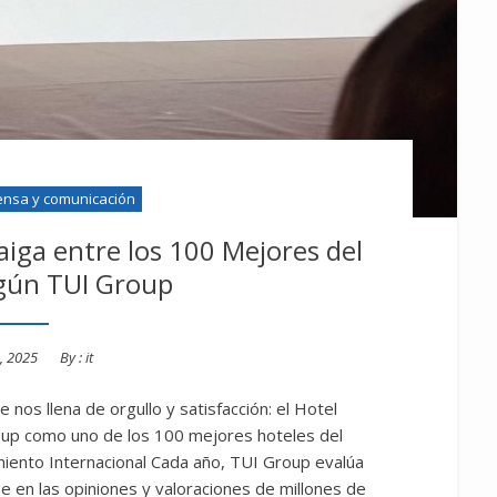
ensa y comunicación
aiga entre los 100 Mejores del
ún TUI Group
d
, 2025
By :
it
nos llena de orgullo y satisfacción: el Hotel
oup como uno de los 100 mejores hoteles del
iento Internacional Cada año, TUI Group evalúa
e en las opiniones y valoraciones de millones de