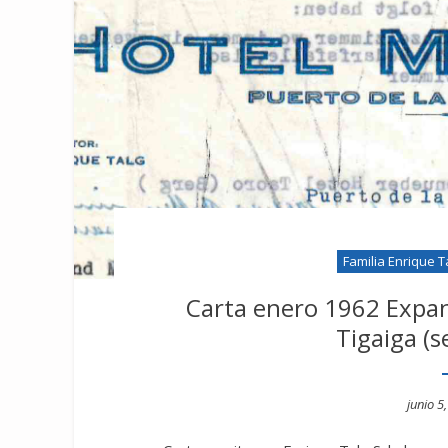
Familia Enrique T
Carta enero 1962 Expan
Tigaiga (
Poste
junio 5
on