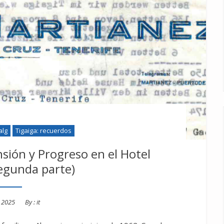
alg
Tigaiga: recuerdos
sión y Progreso en el Hotel
segunda parte)
d
, 2025
By :
it