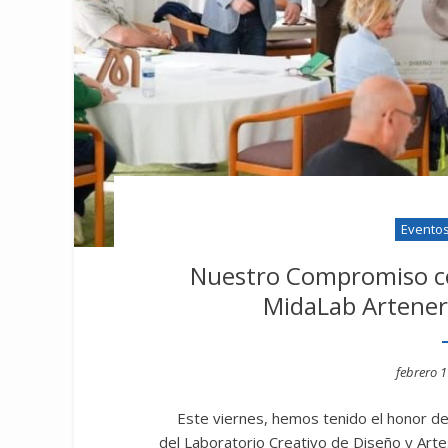
Evento
Nuestro Compromiso co
MidaLab Artener
Posted
febrero 1
on
Este viernes, hemos tenido el honor de
del Laboratorio Creativo de Diseño y Artes