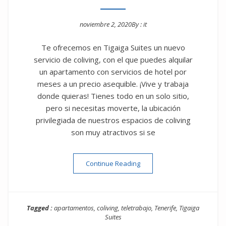
noviembre 2, 2020
By :
it
Posted on
Te ofrecemos en Tigaiga Suites un nuevo
servicio de coliving, con el que puedes alquilar
un apartamento con servicios de hotel por
meses a un precio asequible. ¡Vive y trabaja
donde quieras! Tienes todo en un solo sitio,
pero si necesitas moverte, la ubicación
privilegiada de nuestros espacios de coliving
son muy atractivos si se
“Tigaiga: coliving – larga est
Continue Reading
Tagged :
apartamentos
,
coliving
,
teletrabajo
,
Tenerife
,
Tigaiga
Suites