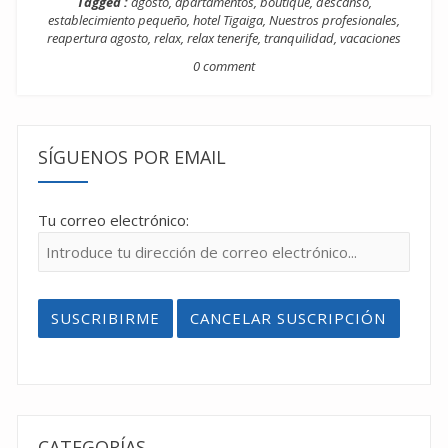
Tagged :
agosto
,
apartamentos
,
boutique
,
descanso
,
establecimiento pequeño
,
hotel Tigaiga
,
Nuestros profesionales
,
reapertura agosto
,
relax
,
relax tenerife
,
tranquilidad
,
vacaciones
0 comment
SÍGUENOS POR EMAIL
Tu correo electrónico:
CATEGORÍAS