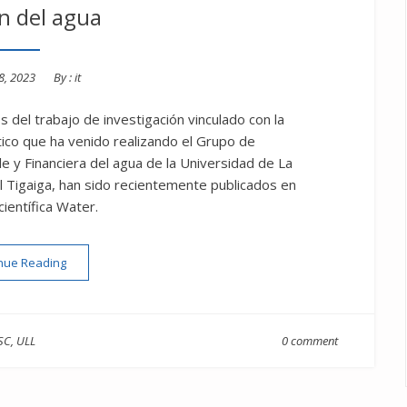
n del agua
8, 2023
By :
it
del trabajo de investigación vinculado con la
tico que ha venido realizando el Grupo de
e y Financiera del agua de la Universidad de La
el Tigaiga, han sido recientemente publicados en
 científica Water.
“Gestión del agua”
nue Reading
SC
,
ULL
0 comment