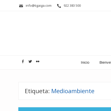
info@tigaiga.com
922 383 500
Inicio
Bienven
Etiqueta:
Medioambiente