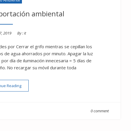
aportación ambiental
7, 2019
By :
it
 por Cerrar el grifo mientras se cepillan los
os de agua ahorrados por minuto. Apagar la luz
 por día de iluminación innecesaria = 5 días de
año. No recargar su móvil durante toda
“Gracias por su aportación ambiental”
nue Reading
0 comment