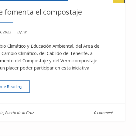
fe fomenta el compostaje
8, 2023
By :
it
bio Climático y Educación Ambiental, del Área de
 Cambio Climático, del Cabildo de Tenerife, a
 Fomento del Compostaje y del Vermicompostaje
 un placer poder participar en esta iniciativa
“El Cabildo de Tenerife fomenta el compostaje”
nue Reading
te
,
Puerto de la Cruz
0 comment