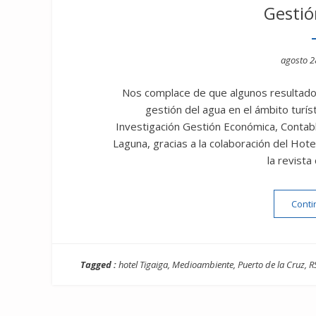
Gestió
Posted
agosto 2
on
Nos complace de que algunos resultados 
gestión del agua en el ámbito turís
Investigación Gestión Económica, Contabl
Laguna, gracias a la colaboración del Hot
la revista
Conti
Tagged :
hotel Tigaiga
,
Medioambiente
,
Puerto de la Cruz
,
R